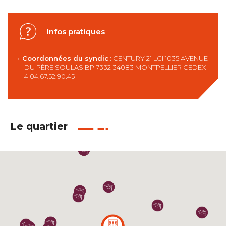
Infos pratiques
Coordonnées du syndic
: CENTURY 21 LGI 1035 AVENUE
DU PÈRE SOULAS BP 7332 34083 MONTPELLIER CEDEX
4 04.67.52.90.45
Le quartier