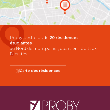
Proby, c’est plus de
20 résidences
étudiantes
au Nord de montpellier, quartier Hôpitaux-
Facultés.
Carte des résidences