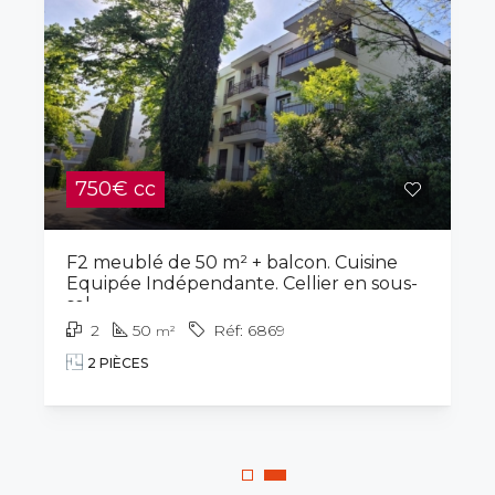
750€ cc
F2 meublé de 50 m² + balcon. Cuisine
Equipée Indépendante. Cellier en sous-
sol.
2
50
6869
m²
2 PIÈCES