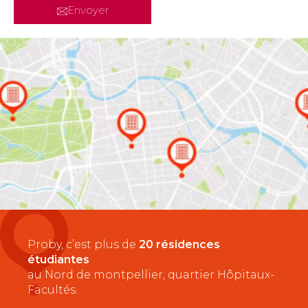
Envoyer
Proby, c’est plus de
20 résidences
étudiantes
au Nord de montpellier, quartier Hôpitaux-
Facultés.