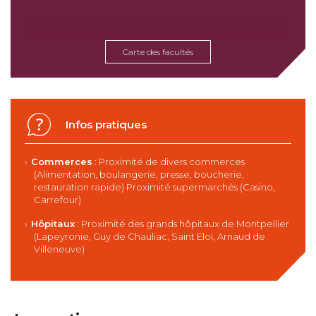
Carte des facultés
Infos pratiques
Commerces
: Proximité de divers commerces
(Alimentation, boulangerie, presse, boucherie,
restauration rapide) Proximité supermarchés (Casino,
Carrefour)
Hôpitaux
: Proximité des grands hôpitaux de Montpellier
(Lapeyronie, Guy de Chauliac, Saint Eloi, Arnaud de
Villeneuve)