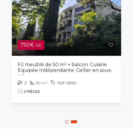
750€ cc
F2 meublé de 50 m² + balcon. Cuisine
Equipée Indépendante. Cellier en sous-
sol.
2
50
6869
m²
2 PIÈCES