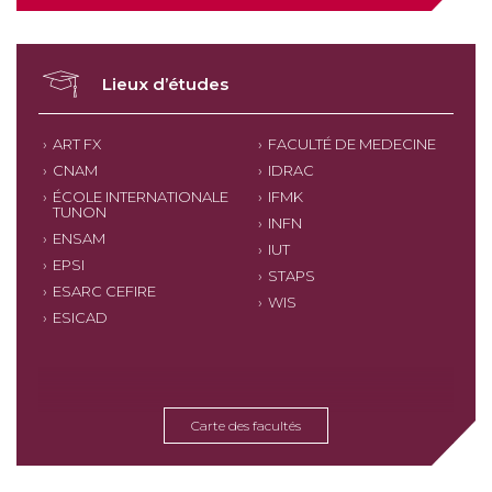
Lieux d’études
ART FX
FACULTÉ DE MEDECINE
CNAM
IDRAC
ÉCOLE INTERNATIONALE
IFMK
TUNON
INFN
ENSAM
IUT
EPSI
STAPS
ESARC CEFIRE
WIS
ESICAD
Carte des facultés