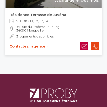
À partir de 440€ / mois
Résidence Terrasse de Juvéna
STUDIO, F1, F2, F3, F4
161 Rue du Professeur Phung
34090 Montpellier
3 logements disponibles
Contactez l’agence ›