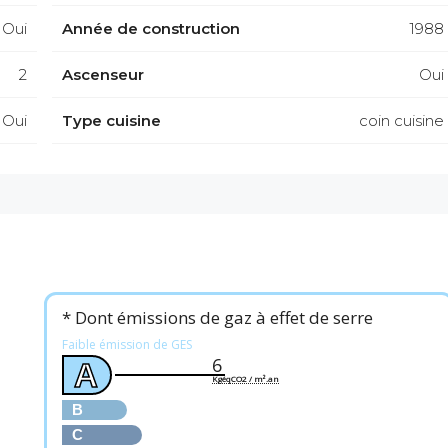
Oui
Année de construction
1988
2
Ascenseur
Oui
Oui
Type cuisine
coin cuisine
* Dont émissions de gaz à effet de serre
Faible émission de GES
6
A
KgéqCO2 / m².an
B
C