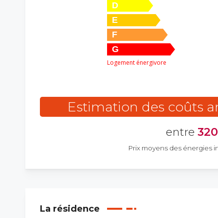
D
E
F
G
Logement énergivore
Estimation des coûts 
entre
32
Prix moyens des énergies i
La résidence