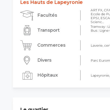
Les Hauts de Lapeyronie
ART FX, C
Ecole de P
Facultés
EPSI, ESCAI
Scienc...
Tramway : Li
Transport
Bus : Ligne 
Commerces
Laverie, ce
Divers
Parc Euro
Hôpitaux
Lapeyronie,
Le quartier