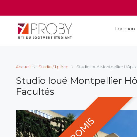
Location
Accueil
Studio / 1 pièce
Studio loué Montpellier Hôpit
Studio loué Montpellier H
Facultés