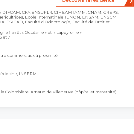
Découvrir la résidence
FA DIFCAM, CFA ENSUPLR, CIHEAM IAMM, CNAM, CREPS,
uericultrices, Ecole Internatinale TUNON, ENSAM, ENSCM,
A, ESICAD, Faculté d’Odontologie, Faculté de Droit et
gne 1 arrêt « Occitanie » et « Lapeyronie »
6 et 7
ntre commerciaux à proximité.
médecine, INSERM…
 la Colombière, Arnaud de Villeneuve (hôpital et maternité).