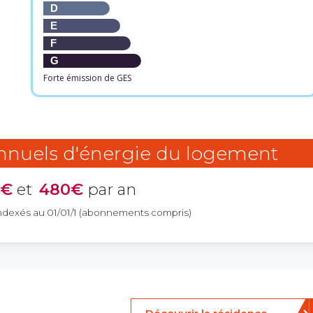
D
E
F
G
Forte émission de GES
annuels d'énergie du logement
0€
et
480€
par an
ndexés au 01/01/1 (abonnements compris)