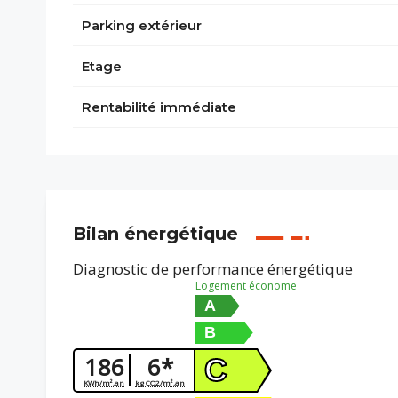
Parking extérieur
Etage
Rentabilité immédiate
Bilan énergétique
Diagnostic de performance énergétique
Logement économe
A
B
186
6*
C
KWh/m².an
kg CO2/m².an