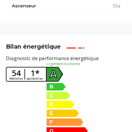
Ascenseur
Oui
Bilan énergétique
Diagnostic de performance énergétique
Logement économe
54
1*
A
KWh/m².an
kg CO2/m².an
B
C
D
E
F
G