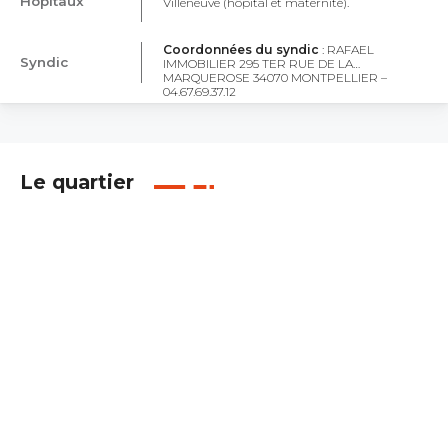
Hôpitaux
Villeneuve (hôpital et maternité).
Coordonnées du syndic
: RAFAEL
Syndic
IMMOBILIER 295 TER RUE DE LA
MARQUEROSE 34070 MONTPELLIER –
04.67.69.37.12
Le quartier