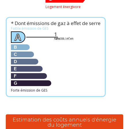
Logement énergivore
* Dont émissions de gaz à effet de serre
Faible émission de GES
1
A
KgéqCO2 / m².an
B
C
D
E
F
G
Forte émission de GES
Estimation des coûts annuels d'énergie
du logement