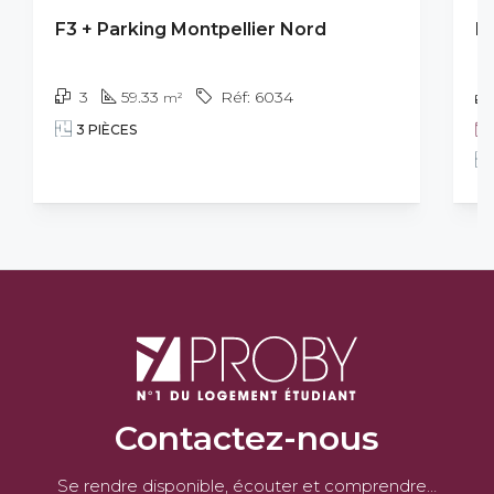
F3 + Parking Montpellier Nord
F3
3
59.33
6034
m²
3 PIÈCES
Contactez-nous
Se rendre disponible, écouter et comprendre…